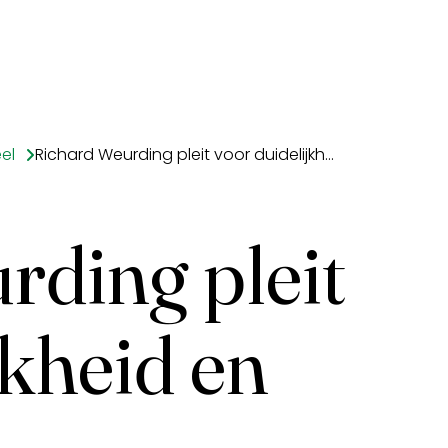
el
Richard Weurding pleit voor duidelijkheid en houvast
rding pleit
jkheid en