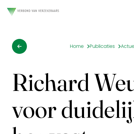
Home
Publicaties
Actue
Richard Weu
voor duideli