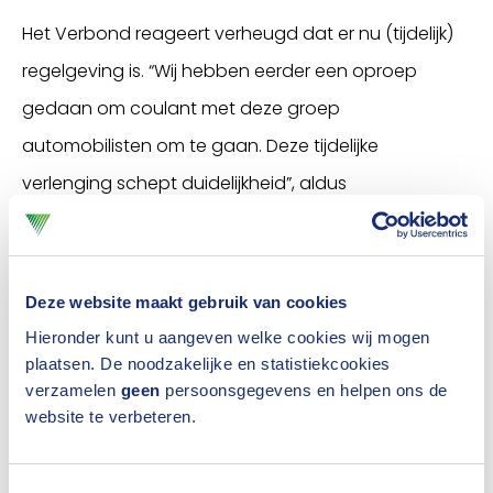
Het Verbond reageert verheugd dat er nu (tijdelijk)
regelgeving is. “Wij hebben eerder een oproep
gedaan om coulant met deze groep
automobilisten om te gaan. Deze tijdelijke
verlenging schept duidelijkheid”, aldus
Beleidsadviseur Alex de Hoop.
Voorwaarden
Deze website maakt gebruik van cookies
Voor deze zogenoemde Algemene Maatregel van
Hieronder kunt u aangeven welke cookies wij mogen
Bestuur (AMvB) geldt wel een aantal voorwaarden.
plaatsen. De noodzakelijke en statistiekcookies
verzamelen
geen
persoonsgegevens en helpen ons de
Zo moet een 75-plusser de gezondheidsverklaring
website te verbeteren.
bij het CBR hebben ingediend vóórdat het rijbewijs is
verlopen. Daarnaast geldt de verlenging maximaal
Toestemmingsselectie