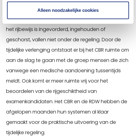
rijbewijs korter dan vijf jaar geldig is vanwege een
Alleen noodzakelijke cookies
medische achtergrond. Ook 75-plussers waarvan
het rijbewijs is ingevorderd, ingehouden of
geschorst, vallen niet onder de regeling. Door de
tijdelijke verlenging ontstaat er bij het CBR ruimte om
aan de slag te gaan met de groep mensen die zich
vanwege een medische aandoening tussentijds
meldt. Ook komt er meer ruimte vrij voor het
beoordelen van de rijgeschiktheid van
examenkandidaten. Het CBR en de RDW hebben de
afgelopen maanden hun systemen al klaar
gemaakt voor de praktische uitvoering van de
tijdelijke regeling.