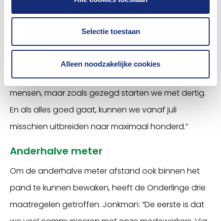
een heel stuk is opgenomen over het vervoer, zodat
iedereen veilig naar kantoor kan komen en niet
Selectie toestaan
afhankelijk is van het openbaar vervoer. Daarnaast
zitten er roosters in, zodat we ons strikt aan de
Alleen noodzakelijke cookies
aantallen houden. Ons pand is geschikt voor 160
mensen, maar zoals gezegd starten we met dertig.
En als alles goed gaat, kunnen we vanaf juli
misschien uitbreiden naar maximaal honderd.”
Anderhalve meter
Om de anderhalve meter afstand ook binnen het
pand te kunnen bewaken, heeft de Onderlinge drie
maatregelen getroffen. Jonkman: “De eerste is dat