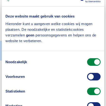
over data en (cyber)veiligheid. We
spraken met hem over Europa en de
Deze website maakt gebruik van cookies
impact van de DORA-wetgeving. Lees
Hieronder kunt u aangeven welke cookies wij mogen
plaatsen. De noodzakelijke en statistiekcookies
onze longread
.
verzamelen
geen
persoonsgegevens en helpen ons de
website te verbeteren.
Actueel
14 december 2023
Toestemmingsselectie
Noodzakelijk
Inloggen
Voorkeuren
Statistieken
Marketing