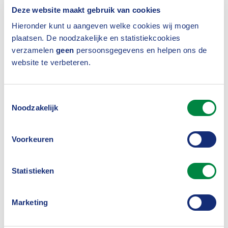
ook een aanleiding om zich hard te willen maken
Deze website maakt gebruik van cookies
voor de financiële weerbaarheid van kwetsbare
Hieronder kunt u aangeven welke cookies wij mogen
plaatsen. De noodzakelijke en statistiekcookies
klanten.
verzamelen
geen
persoonsgegevens en helpen ons de
website te verbeteren.
Wat is de Nederlandse
Schuldhulproute?
Toestemmingsselectie
De
Nederlandse Schuldhulproute
is een landelijk
Noodzakelijk
initiatief. Organisaties zoals banken,
telecombedrijven, energiebedrijven,
Voorkeuren
woningbouwcoöperaties en ook (zorg)verzekeraars
Statistieken
kunnen klanten attenderen op de website
geldfit.nl
als zij (dreigende) betalingsachterstanden
Marketing
signaleren. Zo vinden deze mensen de weg naar de
juiste gratis hulp die past bij hun persoonlijke,