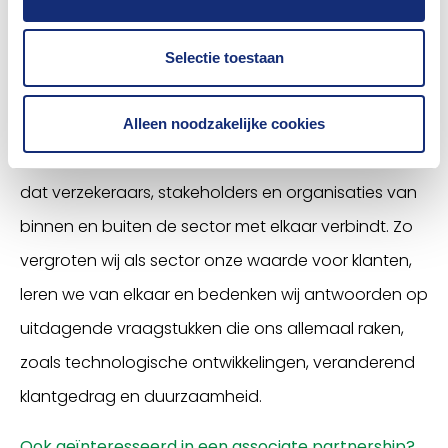
recent geopende rekeningen met een hoger risico
op fraude kan detecteren.
Selectie toestaan
Op weg naar een open platform
In 2019 heeft het Verbond een koers ingezet om zich
Alleen noodzakelijke cookies
te verbreden naar een open platform. Een platform
dat verzekeraars, stakeholders en organisaties van
binnen en buiten de sector met elkaar verbindt. Zo
vergroten wij als sector onze waarde voor klanten,
leren we van elkaar en bedenken wij antwoorden op
uitdagende vraagstukken die ons allemaal raken,
zoals technologische ontwikkelingen, veranderend
klantgedrag en duurzaamheid.
Ook geïnteresseerd in een associate partnership?