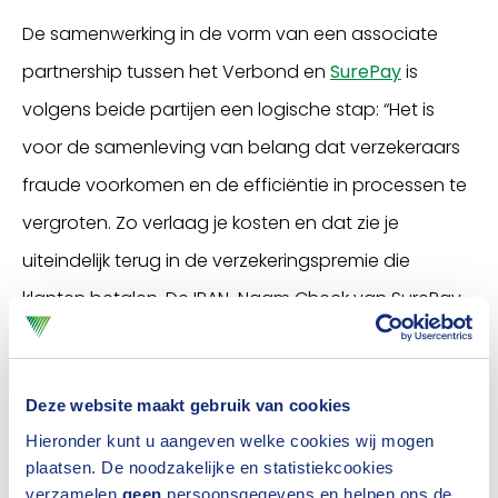
De samenwerking in de vorm van een associate
partnership tussen het Verbond en
SurePay
is
volgens beide partijen een logische stap: “Het is
voor de samenleving van belang dat verzekeraars
fraude voorkomen en de efficiëntie in processen te
vergroten. Zo verlaag je kosten en dat zie je
uiteindelijk terug in de verzekeringspremie die
klanten betalen. De IBAN-Naam Check van SurePay
draagt daar zeker aan bij,” aldus Richard Weurding,
algemeen directeur van het Verbond.
Deze website maakt gebruik van cookies
Dorine van Basten, CCO bij SurePay: “Een groot deel
Hieronder kunt u aangeven welke cookies wij mogen
van de verzekeraars maakt gebruik van de IBAN-
plaatsen. De noodzakelijke en statistiekcookies
verzamelen
geen
persoonsgegevens en helpen ons de