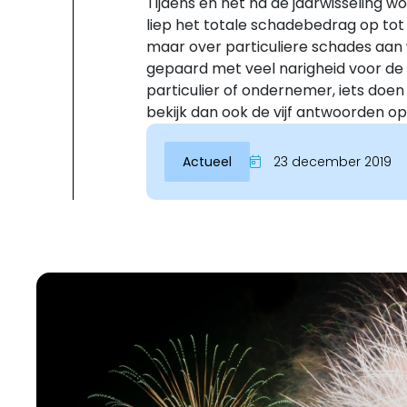
Tijdens en net na de jaarwisseling w
liep het totale schadebedrag op tot 
maar over particuliere schades aan
gepaard met veel narigheid voor de m
particulier of ondernemer, iets doe
bekijk dan ook de vijf antwoorden o
Actueel
23 december 2019
Inloggen