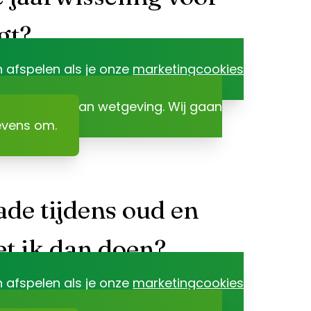
gt?
n afspelen als je onze
marketingcookies
r het gevolg van wetgeving. Wij gaan
evens om.
hade tijdens oud en
t ik dan doen?
n afspelen als je onze
marketingcookies