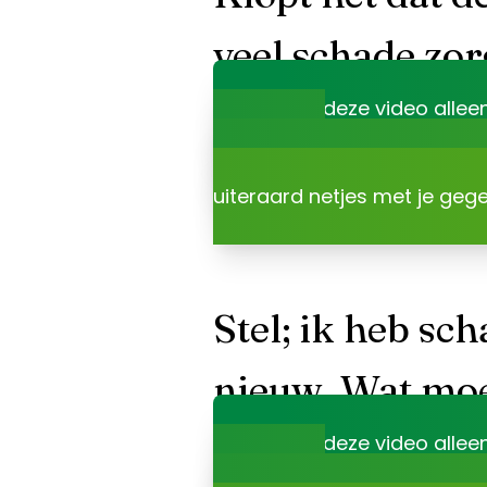
veel schade zor
Je kunt deze video allee
accepteert
.
Dat is niet onze keuze, maa
uiteraard netjes met je geg
Stel; ik heb sc
nieuw. Wat moe
Je kunt deze video allee
accepteert
.