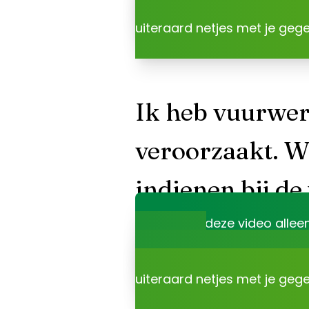
Dat is niet onze keuze, maa
uiteraard netjes met je geg
Ik heb vuurwer
veroorzaakt. W
indienen bij de
Je kunt deze video allee
accepteert
.
Dat is niet onze keuze, maa
uiteraard netjes met je geg