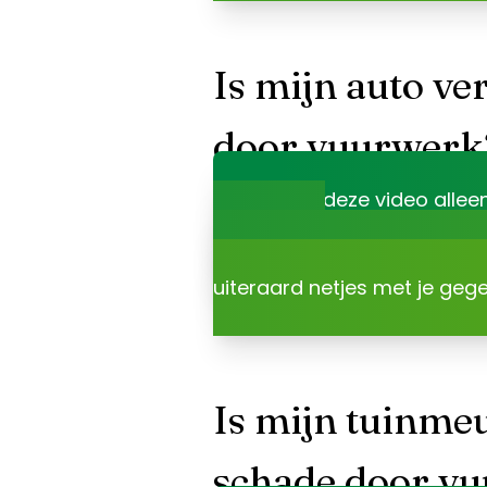
Is mijn auto ve
door vuurwerk
Je kunt deze video allee
accepteert
.
Dat is niet onze keuze, maa
uiteraard netjes met je geg
Is mijn tuinme
schade door v