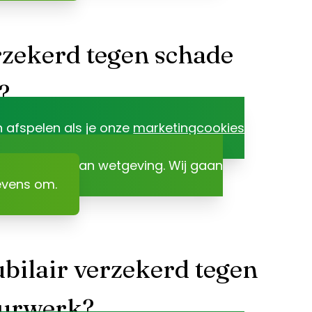
rzekerd tegen schade
?
n afspelen als je onze
marketingcookies
r het gevolg van wetgeving. Wij gaan
evens om.
ubilair verzekerd tegen
uurwerk?