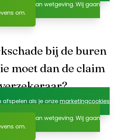
r het gevolg van wetgeving. Wij gaan
evens om.
kschade bij de buren
ie moet dan de claim
 verzekeraar?
n afspelen als je onze
marketingcookies
r het gevolg van wetgeving. Wij gaan
evens om.