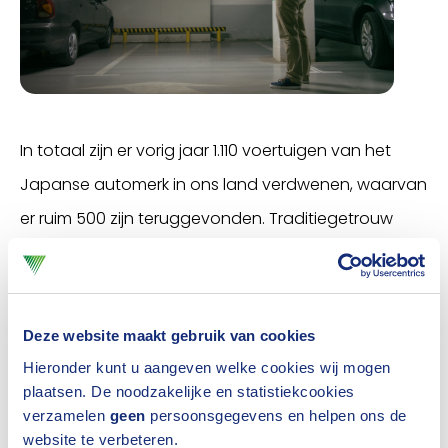
In totaal zijn er vorig jaar 1.110 voertuigen van het
Japanse automerk in ons land verdwenen, waarvan
er ruim 500 zijn teruggevonden. Traditiegetrouw
bleek de RAV4 weer het meest gestolen, met 406
exemplaren. Roozekrans benadrukt dat Toyota er
alles aan doet om dat tij te keren. “Wij hebben
Deze website maakt gebruik van cookies
verschillende opties om extra voertuigbeveiliging te
Hieronder kunt u aangeven welke cookies wij mogen
bieden. Daarnaast kunnen klanten het diefstalrisico
plaatsen. De noodzakelijke en statistiekcookies
verzamelen
geen
persoonsgegevens en helpen ons de
verder verkleinen door onder meer gebruik te maken
website te verbeteren.