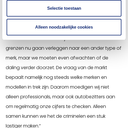
Selectie toestaan
Toyota is opvallend", reageert Edwin Karelsen van
het
Verzekeringsbureau Voertuigcriminaliteit
. Hij
Alleen noodzakelijke cookies
weet dat de RAV4 vooral populair is in landen als
Ghana. “Het kan zomaar zijn dat autodieven hun
grenzen nu gaan verleggen naar een ander type of
merk, maar we moeten even afwachten of de
daling verder doorzet. De vraag van de markt
bepaalt namelijk nog steeds welke merken en
modellen in trek zijn. Daarom moedigen wij niet
alleen professionals, maar ook autobezitters aan
om regelmatig onze cijfers te checken. Alleen
samen kunnen we het de criminelen een stuk
lastiger maken.”