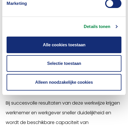
Marketing
de verzekeringsarts -binnen de bestaande
wettelijke kaders- kan versnellen.
Details tonen
Bij een beoordeling wordt gekeken of iemand nog
kan werken en welke beperkingen er eventueel
Alle cookies toestaan
gelden. Als een werknemer, de werkgever en de
bedrijfsarts het eens zijn dat de werknemer niet kan
Selectie toestaan
werken, kan een goed voorbereid dossier efficiënter
worden beoordeeld. Met deze werkwijze kunnen
Alleen noodzakelijke cookies
verzekeringsartsen deze cliënten sneller beoordelen.
Bij succesvolle resultaten van deze werkwijze krijgen
werknemer en werkgever sneller duidelijkheid en
wordt de beschikbare capaciteit van