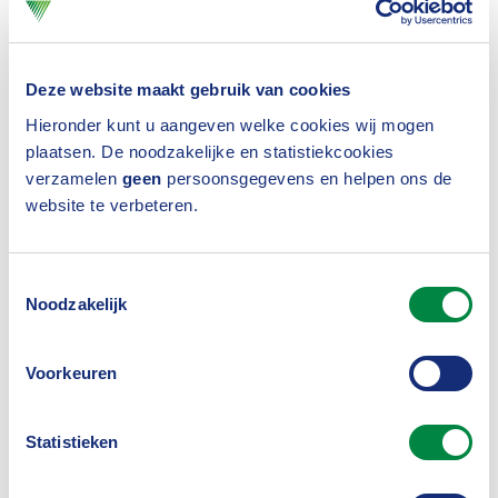
oplopen tot 200.000 in 2030.
Deze website maakt gebruik van cookies
Proef samenwerking
Hieronder kunt u aangeven welke cookies wij mogen
Vanuit een gezamenlijke verantwoordelijkheid voor
plaatsen. De noodzakelijke en statistiekcookies
verzamelen
geen
persoonsgegevens en helpen ons de
het goed functioneren van het
website te verbeteren.
arbeidsongeschiktheidsstelsel starten UWV,
Verbond van Verzekeraars en OVAL in
Toestemmingsselectie
samenwerking met Kwaliteit op Maat (KOM),
Noodzakelijk
ministerie van Sociale Zaken en Werkgelegenheid en
Platform Private Uitvoerders Sociale Zekerheid
Voorkeuren
(PPUSZ), in het eerste kwartaal van 2026 een proef.
Statistieken
Hierbij wordt onderzocht hoe gericht verzamelde
informatie van de bedrijfsarts, de beoordeling door