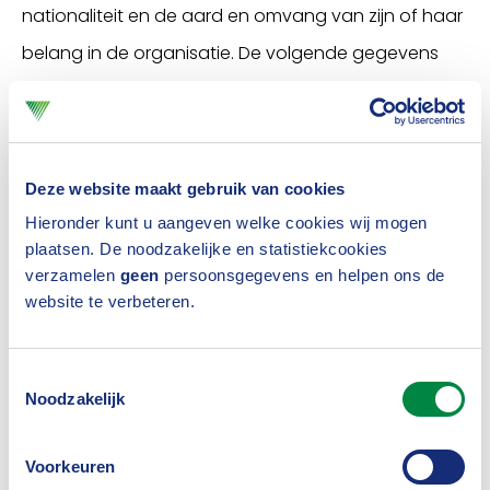
nationaliteit en de aard en omvang van zijn of haar
belang in de organisatie. De volgende gegevens
zijn niet te raadplegen: de geboortedag,
geboorteplaats, geboorteland, woonadres en het
BSN-nummer of fiscaal identificatienummer van de
Deze website maakt gebruik van cookies
UBO.
Hieronder kunt u aangeven welke cookies wij mogen
plaatsen. De noodzakelijke en statistiekcookies
Zoektocht stuk lastiger
verzamelen
geen
persoonsgegevens en helpen ons de
Juist daar
wringt
de schoen voor verzekeraars. Voor
website te verbeteren.
een simpele WA-verzekering voor een bestelwagen
is een bedrijf al verplicht de UBO-structuur te
Toestemmingsselectie
Noodzakelijk
melden aan de verzekeraar. Dan hebben we het
nog niet gehad over de vaak zeer complexe
Voorkeuren
(concern)structuren met buitenlandse vertakkingen,