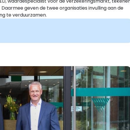
D, waardespecialist voor de verzekeringsmarkt, tekene
Daarmee geven de twee organisaties invulling aan de
g te verduurzamen.