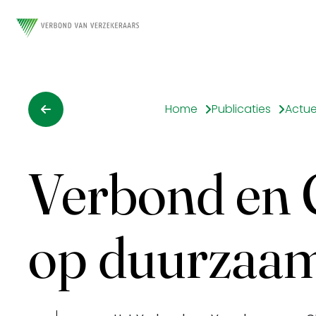
Home
Publicaties
Actue
Verbond en 
op duurzaam