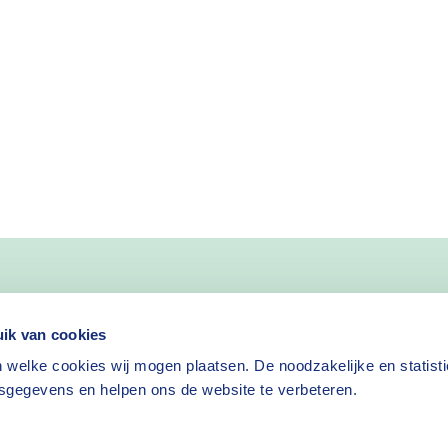
nieuws
ik van cookies
 welke cookies wij mogen plaatsen. De noodzakelijke en statist
Nieuwsbrief aanvragen
sgegevens en helpen ons de website te verbeteren.