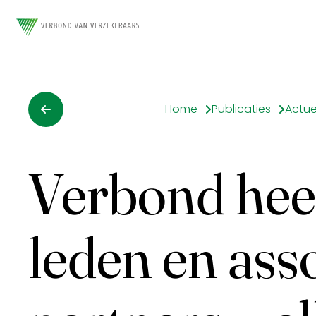
Home
Publicaties
Actue
Verbond hee
leden en ass