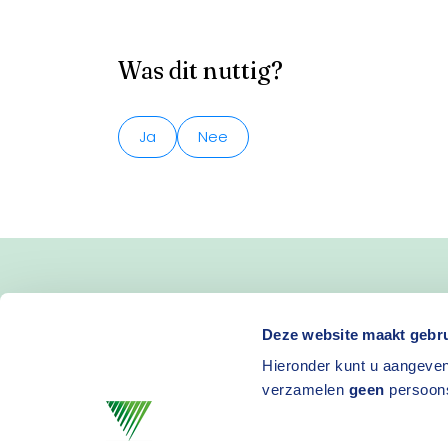
Was dit nuttig?
Ja
Nee
Blijf op de hoogte van 
Deze website maakt gebru
Hieronder kunt u aangeven
en activiteiten
verzamelen
geen
persoon