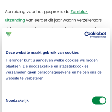
Aanleiding voor het gesprek is de
Zembla-
uitzending
van eerder dit jaar waarin verzekeraars
zich zorgen maken over het gebruik van brandbare
isolatiematerialen. Verzekeraars zien in de praktijk
dat brandgevaarlijke gevelpanelen in de zakelijke
Deze website maakt gebruik van cookies
markt op grote schaal in de bouw worden
Hieronder kunt u aangeven welke cookies wij mogen
toegepast. Ook in de woningbouw zien
plaatsen. De noodzakelijke en statistiekcookies
verzekeraars dat veel dakconstructies voorzien zijn
verzamelen
geen
persoonsgegevens en helpen ons de
website te verbeteren.
van brandbare isolatie. Verzekeraars komen vaak
pas in beeld als het materiaal al in een gebouw of
Toestemmingsselectie
woning verwerkt is.
Noodzakelijk
Bouwbesluit