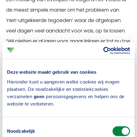
de meest simpele manier om het probleem van
‘niet-uitgekeerde tegoeden’ waar de afgelopen
veel dagen veel aandacht voor was, op te lossen.
“Wij pleiten er al jaren voor, maar krijgen er tot nu toe
de handen bij de overheid niet voor op elkaar. Mooi
dat dit pleidooi nu ook in de Kamer klinkt’’, aldus
directeur Harold Herbert.
Deze website maakt gebruik van cookies
Hieronder kunt u aangeven welke cookies wij mogen
Helpdesk
plaatsen. De noodzakelijke en statistiekcookies
verzamelen
geen
persoonsgegevens en helpen ons de
Uitvaartverzekeraars en levensverzekeraars doen
website te verbeteren.
zelf veel moeite om onvindbare begunstigden op te
sporen door gemeenten aan te schrijven,
Toestemmingsselectie
adresbestanden te raadplegen en soms door kleine
Noodzakelijk