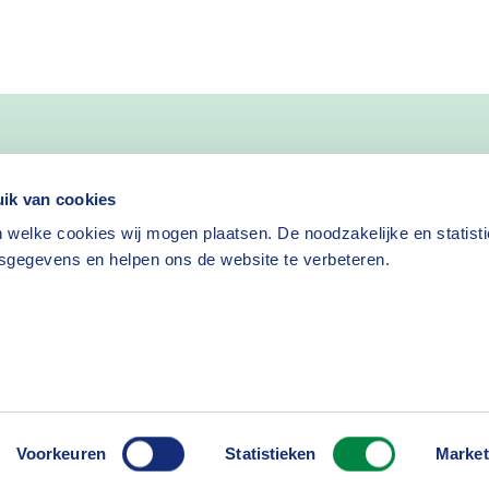
nieuws
ik van cookies
 welke cookies wij mogen plaatsen. De noodzakelijke en statist
Nieuwsbrief aanvragen
sgegevens en helpen ons de website te verbeteren.
isclaimer
Cookies
Voorkeuren
Statistieken
Market