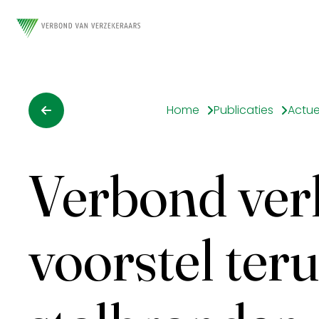
Home
Publicaties
Actue
Verbond ver
voorstel ter