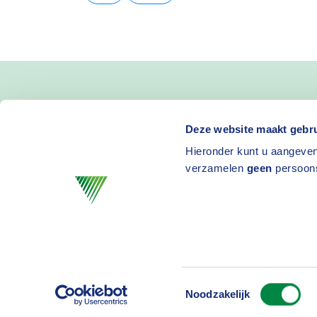
Blijf op de hoogte van 
Deze website maakt gebru
Hieronder kunt u aangeven
en activiteiten
verzamelen
geen
persoon
Toestemmingsselectie
Privacy
D
Noodzakelijk