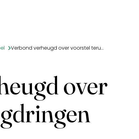
el
Verbond verheugd over voorstel terugdringen stalbranden
heugd over
ugdringen