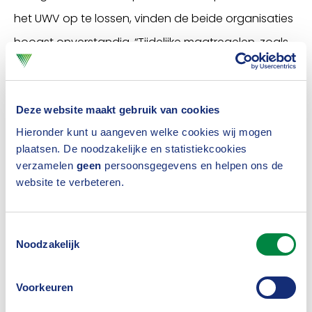
het UWV op te lossen, vinden de beide organisaties
hoogst onverstandig. “Tijdelijke maatregelen, zoals
de herinvoering van de vereenvoudigde WIA-
beoordeling voor 60-plussers, bieden op de korte
Deze website maakt gebruik van cookies
termijn verlichting. Maar vergroten uiteindelijk het
Hieronder kunt u aangeven welke cookies wij mogen
probleem,” benadrukken Karin Hoogteijling (OVAL)
plaatsen. De noodzakelijke en statistiekcookies
en Harold Herbert (Verbond van Verzekeraars).
verzamelen
geen
persoonsgegevens en helpen ons de
website te verbeteren.
“Deze regeling werkt als een sluipende VUT en
ondermijnt de prikkels voor re-integratie, terwijl we
juist iedereen nodig hebben op de arbeidsmarkt.”
Toestemmingsselectie
Noodzakelijk
Zet in op publiek-private
samenwerking
Voorkeuren