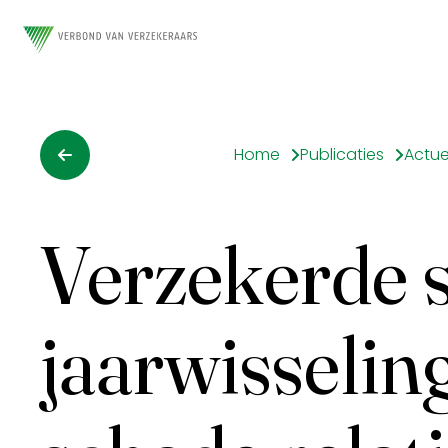
Home
Publicaties
Actue
Verzekerde 
jaarwisseling