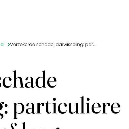
el
Verzekerde schade jaarwisseling: particuliere schade relatief laag, zakelijk tientallen miljoenen
schade
: particuliere