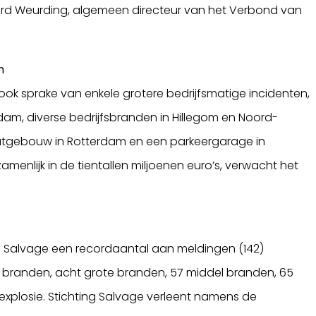
chard Weurding, algemeen directeur van het Verbond van
n
ook sprake van enkele grotere bedrijfsmatige incidenten,
dam, diverse bedrijfsbranden in Hillegom en Noord-
atgebouw in Rotterdam en een parkeergarage in
amenlijk in de tientallen miljoenen euro’s, verwacht het
g Salvage een recordaantal aan meldingen (142)
 branden, acht grote branden, 57 middel branden, 65
explosie. Stichting Salvage verleent namens de