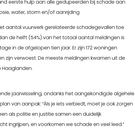
and eerste hulp aan alle gedupeerden bij schade aan
sie, water, storm en/of aanrijding
et aantal vuurwerk gerelateerde schadegevallen toe
dan de helft (54%) van het totaal aantal meldingen is
ge in de afgelopen tien jaar. Er zijn 172 woningen
zen zijn verwoest. De meeste meldingen kwamen uit de
io Haaglanden.
nde jaarwisseling, ondanks het aangekondigde algehele
 plan van aanpak: “Áls je iets verbiedt, moet je ook zorgen
en als politie en justitie samen een duidelijk
t ingrijpen, en voorkomen we schade en veel leed.”