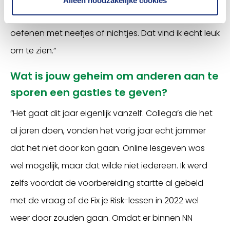
Alleen noodzakelijke cookies
basisschool af zijn. Of ze gaan vooraf al even
oefenen met neefjes of nichtjes. Dat vind ik echt leuk
om te zien.”
Wat is jouw geheim om anderen aan te
sporen een gastles te geven?
“Het gaat dit jaar eigenlijk vanzelf. Collega’s die het
al jaren doen, vonden het vorig jaar echt jammer
dat het niet door kon gaan. Online lesgeven was
wel mogelijk, maar dat wilde niet iedereen. Ik werd
zelfs voordat de voorbereiding startte al gebeld
met de vraag of de Fix je Risk-lessen in 2022 wel
weer door zouden gaan. Omdat er binnen NN