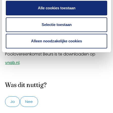
tussen hen gemaakte afspraken goed vast te
Alle cookies toestaan
leggen in een poolovereenkomst.
Selectie toestaan
De Model Poolovereenkomst Beurs zal van tijd tot
tijd worden geëvalueerd en zo nodig worden
Alleen noodzakelijke cookies
aangepast. De laatste versie van de Model
Poolovereenkomst Beurs is te downloaden op
vnab.nl
.
Was dit nuttig?
Ja
Nee