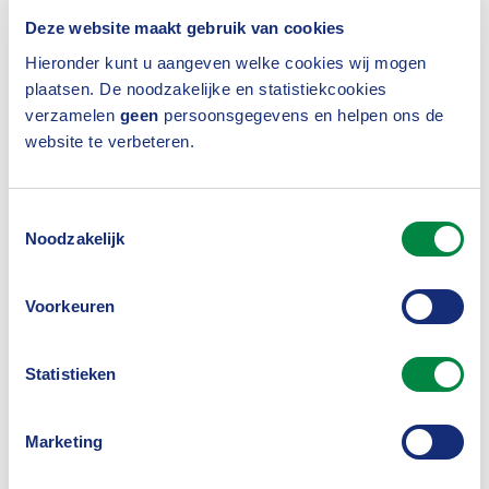
hadden betrekking op brand, bliksem of explosie
Deze website maakt gebruik van cookies
(6.340), gevolgd door water- (1.090) en
Hieronder kunt u aangeven welke cookies wij mogen
stormschade (188).
plaatsen. De noodzakelijke en statistiekcookies
verzamelen
geen
persoonsgegevens en helpen ons de
Menselijk handelen
website te verbeteren.
De vermoedelijke oorzaak bij brand heeft, net als in
Toestemmingsselectie
2019, het vaakst te maken met menselijk handelen
Noodzakelijk
(van 23,2 procent in 2019 naar 23 procent in 2020).
Ook de tweede plek (kortsluiting of slechtwerkend
Voorkeuren
apparaat) is niet gewijzigd. In 2020 was deze
categorie goed voor 21,1 procent van het aantal
Statistieken
meldingen.
Marketing
Jaaroverzicht 2020