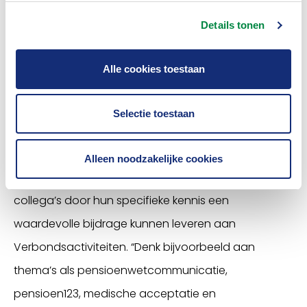
Nu elipsLife helemaal gesetteld is, is het tijd om lid te
Details tonen
worden van het Verbond. In de afgelopen vijf jaar
zijn er meerdere gesprekken gevoerd en is het
Alle cookies toestaan
lidmaatschap goed overwogen. Nu zijn ze vanuit de
startupfase doorgegroeid naar een stabiele
Selectie toestaan
business met een duidelijke lange termijnvisie. Dat
waren belangrijke redenen om nu het lidmaatschap
Alleen noodzakelijke cookies
aan te vragen. Duran is van mening dat hij en zijn
collega’s door hun specifieke kennis een
waardevolle bijdrage kunnen leveren aan
Verbondsactiviteiten. “Denk bijvoorbeeld aan
thema’s als pensioenwetcommunicatie,
pensioen123, medische acceptatie en