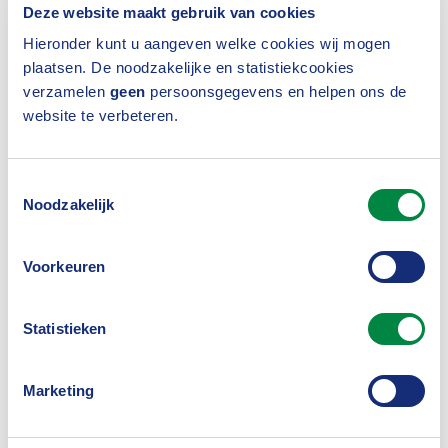
De campagne richt zich dit voorjaar met name op
Deze website maakt gebruik van cookies
ondernemers, zzp’ers en flexwerkers met
Hieronder kunt u aangeven welke cookies wij mogen
plaatsen. De noodzakelijke en statistiekcookies
geldzorgen. Particulieren kunnen terecht bij
verzamelen
geen
persoonsgegevens en helpen ons de
Geldfit
en voor ondernemers is er
Geldfit Zakelijk
.
website te verbeteren.
Toestemmingsselectie
Noodzakelijk
Voorkeuren
Statistieken
Word partner van Geldfit
Marketing
Een aantal verzekeraars is al partner van Geldfit. Zij
verwijzen klanten al langer actief naar deze website