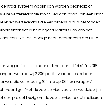
en centraal systeem waarin kan worden gecheckt of
 welke verzekeraar die loopt. Een aanvraag van een klant
e levensverzekeraars die vervolgens in hun bestanden
arbeidsintensief dus”, reageert Matthijs Bas van het
lant eerst zelf het nodige heeft geprobeerd om uit te
anvragen fors toe, maar ook het aantal ‘hits’. “In 2018
vangen, waarop wij 2.206 positieve reacties hebben
 jaar was die verhouding 102 hits op 962 aanvragen.”
htvaardigd: “Met de zoekservice voorzien we duidelijk in
t een project bezig om de zoekservice te optimaliseren,