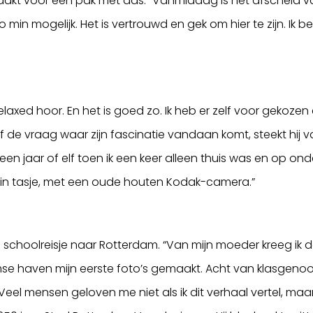
 voor een pak met das. “Vanmiddag is het afscheid van m
o min mogelijk. Het is vertrouwd en gek om hier te zijn. Ik ben
laxed hoor. En het is goed zo. Ik heb er zelf voor gekozen e
ef de vraag waar zijn fascinatie vandaan komt, steekt hij v
s een jaar of elf toen ik een keer alleen thuis was en op ond
ruin tasje, met een oude houten Kodak-camera.”
p schoolreisje naar Rotterdam. “Van mijn moeder kreeg ik 
amse haven mijn eerste foto’s gemaakt. Acht van klasgeno
eel mensen geloven me niet als ik dit verhaal vertel, maar