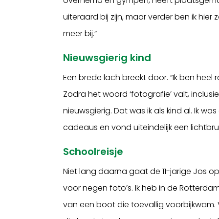
overhemd en gympen, heeft plaatsgemaakt
uiteraard bij zijn, maar verder ben ik hier z
meer bij.”
Nieuwsgierig kind
Een brede lach breekt door. “Ik ben heel re
Zodra het woord ‘fotografie’ valt, inclusi
nieuwsgierig. Dat was ik als kind al. Ik wa
cadeaus en vond uiteindelijk een lichtb
Schoolreisje
Niet lang daarna gaat de 11-jarige Jos o
voor negen foto’s. Ik heb in de Rotterd
van een boot die toevallig voorbijkwam. V