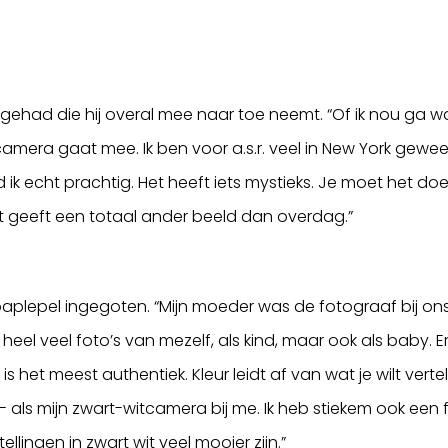
ra gehad die hij overal mee naar toe neemt. “Of ik nou ga 
n camera gaat mee. Ik ben voor a.s.r. veel in New York gewee
ik echt prachtig. Het heeft iets mystieks. Je moet het doen
at geeft een totaal ander beeld dan overdag.”
plepel ingegoten. “Mijn moeder was de fotograaf bij ons thu
eel veel foto’s van mezelf, als kind, maar ook als baby. Er 
“Dat is het meest authentiek. Kleur leidt af van wat je wilt 
n- als mijn zwart-witcamera bij me. Ik heb stiekem ook e
ingen in zwart wit veel mooier zijn.”