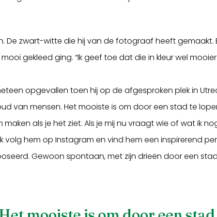
zien. De zwart-witte die hij van de fotograaf heeft gemaa
mooi gekleed ging. “Ik geef toe dat die in kleur wel mooier
eteen opgevallen toen hij op de afgesproken plek in Ut
houd van mensen. Het mooiste is om door een stad te lopen
 maken als je het ziet. Als je mij nu vraagt wie of wat ik no
Ik volg hem op Instagram en vind hem een inspirerend per
poseerd. Gewoon spontaan, met zijn drieën door een stad
et mooiste is om door een stad 