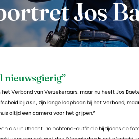
portret Jos B
l nieuwsgierig”
van het Verbond van Verzekeraars, maar nu heeft Jos Baet
 afscheid bij a.s.r., zijn lange loopbaan bij het Verbond, ma
uis altijd een camera voor het grijpen.”
an a.s.r in Utrecht. De ochtend-outfit die hij tijdens de f