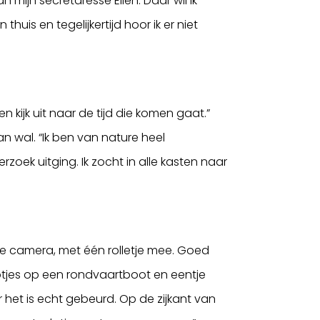
ijn secretaresse Ellen. Daar wil ik
 thuis en tegelijkertijd hoor ik er niet
n kijk uit naar de tijd die komen gaat.”
an wal. “Ik ben van nature heel
erzoek uitging. Ik zocht in alle kasten naar
de camera, met één rolletje mee. Goed
otjes op een rondvaartboot en eentje
 het is echt gebeurd. Op de zijkant van