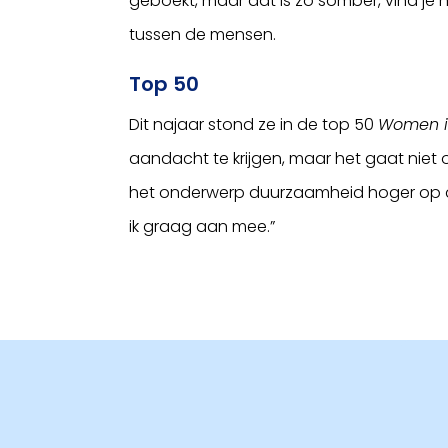
geboekt, maar dat is zo somber, vind je ni
tussen de mensen.
Top 50
Dit najaar stond ze in de top 50
Women i
aandacht te krijgen, maar het gaat niet om 
het onderwerp duurzaamheid hoger op de
ik graag aan mee.”