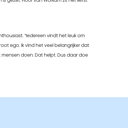
is gezet. Floor van Workum zit het liefst
 enthousiast. “Iedereen vindt het leuk om
root ego. Ik vind het veel belangrijker dat
 mensen doen. Dat helpt. Dus daar doe