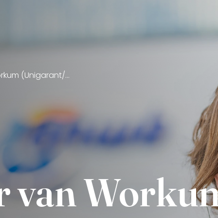
Portret Floor van Workum (Unigarant/ANWB)
or van Worku