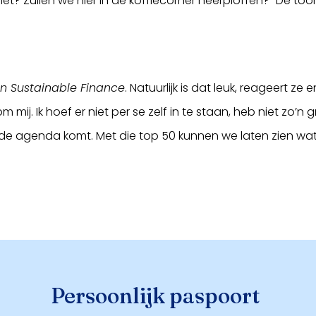
et? Zullen we hier in de koffiecorner neerploffen?” De toon 
n Sustainable Finance
. Natuurlijk is dat leuk, reageert ze
mij. Ik hoef er niet per se zelf in te staan, heb niet zo’n g
 agenda komt. Met die top 50 kunnen we laten zien wat
Persoonlijk paspoort