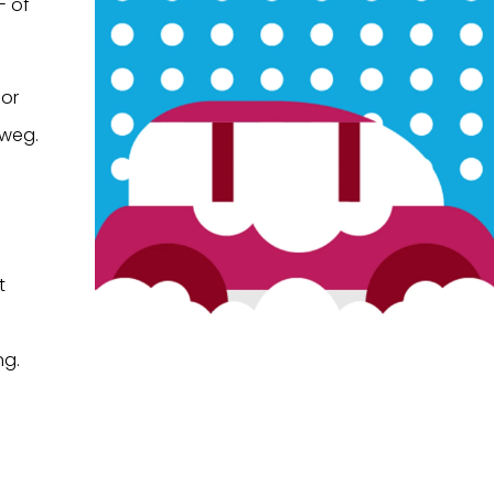
- of
oor
 weg.
.
t
ng.