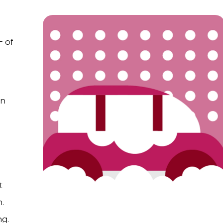
- of
an
.
t
.
ng.