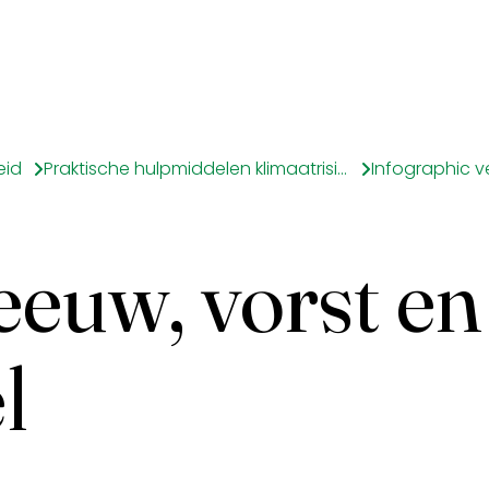
eid
Praktische hulpmiddelen klimaatrisico's
euw, vorst en
el