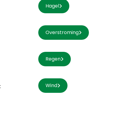
Hagel
Overstroming
Regen
n
Wind
t