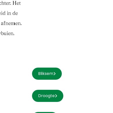
hter. Het
id in de
l afnemen.
wbuien.
Bliksem
Droogte