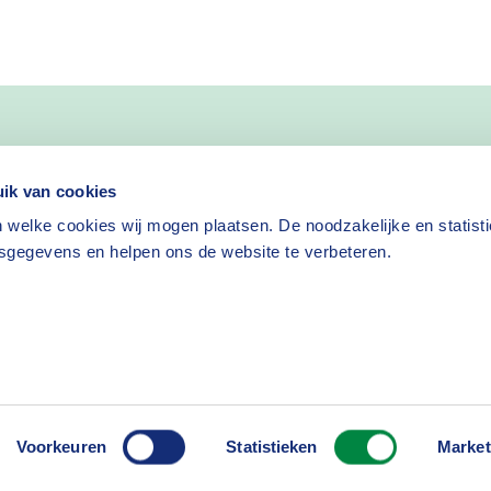
nieuws
ik van cookies
 welke cookies wij mogen plaatsen. De noodzakelijke en statist
Nieuwsbrief aanvragen
sgegevens en helpen ons de website te verbeteren.
isclaimer
Cookies
Voorkeuren
Statistieken
Market