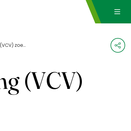
Commissie Verslaggeving (VCV) zoekt een extra lid
ng (VCV)