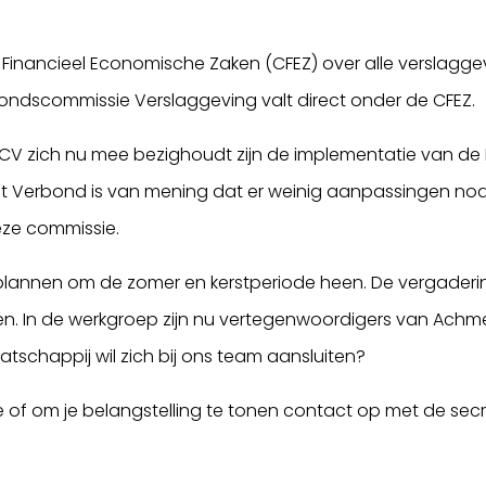
inancieel Economische Zaken (CFEZ) over alle verslaggev
ondscommissie Verslaggeving valt direct onder de CFEZ.
V zich nu mee bezighoudt zijn de implementatie van de I
erbond is van mening dat er weinig aanpassingen nodig 
eze commissie.
 plannen om de zomer en kerstperiode heen. De vergaderi
en. In de werkgroep zijn nu vertegenwoordigers van Achmea,
schappij wil zich bij ons team aansluiten?
 of om je belangstelling te tonen contact op met de secr