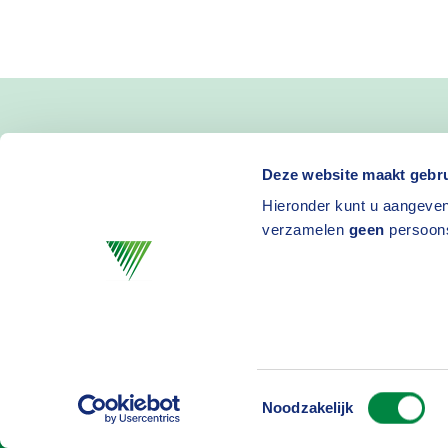
Blijf op de hoogte van 
Deze website maakt gebru
Hieronder kunt u aangeven
en activiteiten
verzamelen
geen
persoon
Toestemmingsselectie
Privacy
D
Noodzakelijk