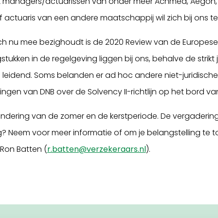
k managers/actuarissen van onder meer Achmea, Aegon, a.s
f actuaris van een andere maatschappij wil zich bij ons 
ich nu mee bezighoudt is de 2020 Review van de Europese
tukken in de regelgeving liggen bij ons, behalve de strikt 
 leidend. Soms belanden er ad hoc andere niet-juridisch
tingen van DNB over de Solvency II-richtlijn op het bord 
ndering van de zomer en de kerstperiode. De vergadering
ig? Neem voor meer informatie of om je belangstelling te
Ron Batten (
r.batten@verzekeraars.nl
).