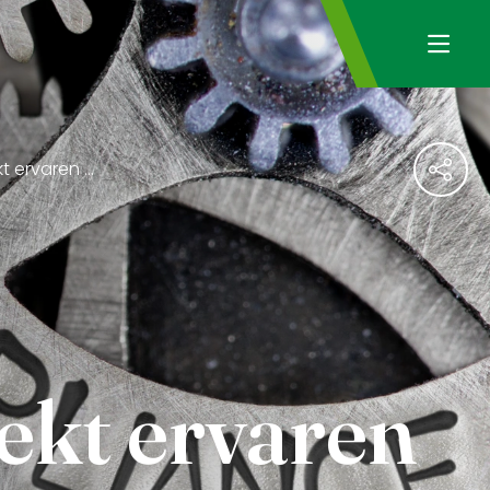
Werkgroep Solvency II zoekt ervaren Solvency II specialist
ekt ervaren