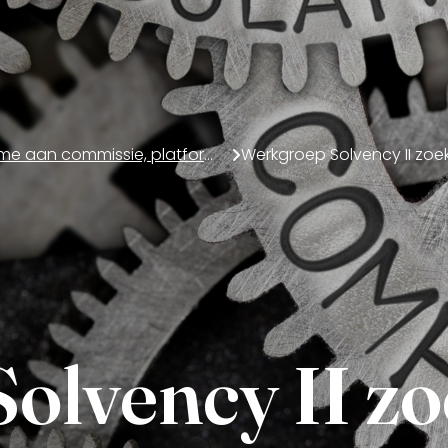
Deelname aan commissie, platform of werkgroep
olvency II zo