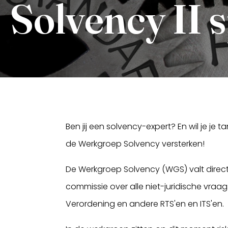
Solvency II s
Ben jij een solvency-expert? En wil je j
Inloggen
de Werkgroep Solvency versterken!
De Werkgroep Solvency (WGS) valt direc
commissie over alle niet-juridische vra
Verordening en andere RTS'en en ITS'en.