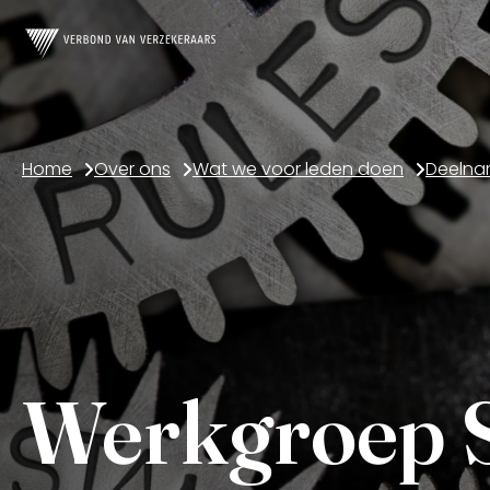
Home
Over ons
Wat we voor leden doen
Werkgroep S