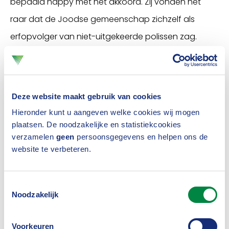
bepaald happy met het akkoord. Zij vonden het
raar dat de Joodse gemeenschap zichzelf als
erfopvolger van niet-uitgekeerde polissen zag.
Normaal gesproken is de staat de rechthebbende
als er geen erfopvolgers zijn en het ministerie had
moeite met het feit dat wij dat juridisch principe
Deze website maakt gebruik van cookies
wilden doorbreken. Ons argument was echter dat
Hieronder kunt u aangeven welke cookies wij mogen
de staat anders zou profiteren van de Holocaust en
plaatsen. De noodzakelijke en statistiekcookies
verzamelen
geen
persoonsgegevens en helpen ons de
dat kon toch ook niet de bedoeling zijn?”
website te verbeteren.
Het Verbond heeft met het akkoord de
toon gezet voor andere sectoren, maar
Toestemmingsselectie
Noodzakelijk
was ook internationaal zo’n beetje de
eerste. Waarom was er zo’n haast?
Voorkeuren