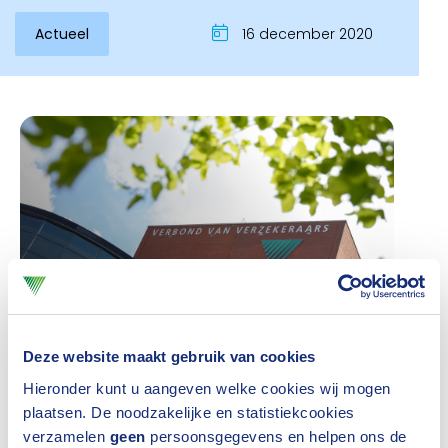
Actueel
16 december 2020
Inloggen
Deze website maakt gebruik van cookies
Bastion is in
2005 opgericht en onderdeel
Hieronder kunt u aangeven welke cookies wij mogen
plaatsen. De noodzakelijke en statistiekcookies
van
Keystone
Legal, een rechtsbijstandverzekeraar
verzamelen
geen
persoonsgegevens en helpen ons de