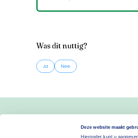
Was dit nuttig?
Ja
Nee
Blijf op de hoogte van 
Deze website maakt gebru
Hieronder kunt u aangeven