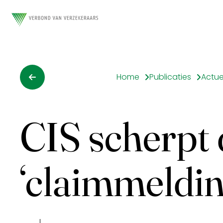
Home
Publicaties
Actue
CIS scherpt d
‘claimmeldin