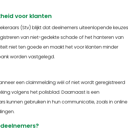
jkheid voor klanten
zekeraars (Stv) blijkt dat deelnemers uiteenlopende keuze
registreren van niet-gedekte schade of het hanteren van
iteit niet ten goede en maakt het voor klanten minder
abank worden vastgelegd.
t wanneer een claimmelding wél of niet wordt geregistreerd
king volgens het polisblad. Daarnaast is een
ars kunnen gebruiken in hun communicatie, zoals in online
dingen.
-deelnemers?