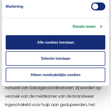
Marketing
“Het ging daarbij om woonboerderijen en kapitale
villa’s c.q. monumentale panden. Twee derde ging
totaal verloren.”
Details tonen
Stichting Salvage wordt bij de meeste branden, die
Alle cookies toestaan
van enige betekenis zijn, ingezet. De
cijfers
geven
dan ook een goed totaalbeeld. De stichting is in
Selectie toestaan
1986 opgericht vanuit een samenwerkingsverband
van de gezamenlijke Nederlandse
Alleen noodzakelijke cookies
brandverzekeraars en werkt met een landelijk
netwerk van Salvagecoördinatoren. Zij worden op
verzoek van de meldkamer van de brandweer
ingeschakeld voor hulp aan gedupeerden, het