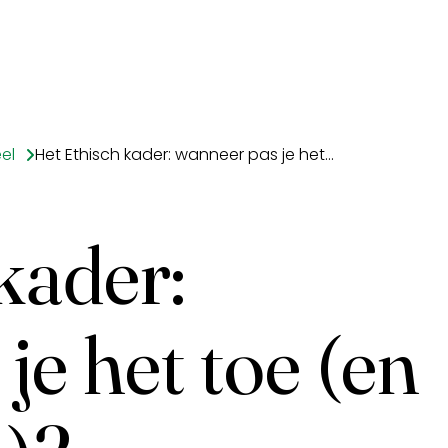
el
Het Ethisch kader: wanneer pas je het toe (en wanneer niet)?
kader:
je het toe (en