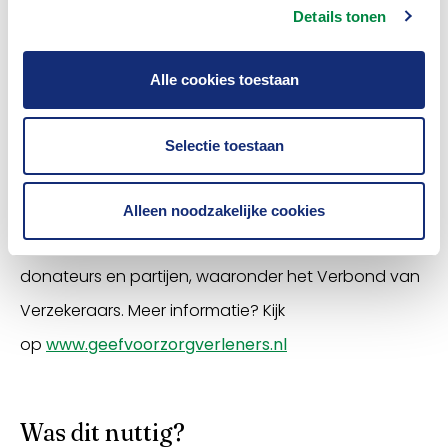
(nabestaanden van) zorgmedewerkers. Tot 31
Details tonen
december 2022 is het nog mogelijk om een
aanvraag in te dienen bij ZWiC. Op 30 juni 2023
Alle cookies toestaan
wordt ZWiC opgeheven.
Selectie toestaan
Meer weten?
Sinds haar oprichting heeft ZWiC
steun
in praktische
Alleen noodzakelijke cookies
en/of financiële zin gekregen van vele individuele
donateurs en partijen, waaronder het Verbond van
Verzekeraars. Meer informatie? Kijk
op
www.geefvoorzorgverleners.nl
Was dit nuttig?