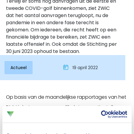
Terwijl er soms nog aanvragen uit de eerste en
tweede COVID-golf binnenkomen, ziet ZWiC
dat het aantal aanvragen terugloopt, nu de
pandemie in een andere fase terecht is
gekomen. Om iedereen, die recht heeft op een
financiële bijdrage te bereiken, zet ZWiC een
laatste offensief in. Ook omdat de Stichting per
30 juni 2023 ophoud te bestaan.
Actueel
19 april 2022
Inloggen
Op basis van de maandelijkse rapportages van het
RIVM is het zeer aannemelijk dat er nog tientallen
(nabestaanden van) zorgmedewerkers zijn die
mogelijk in aanmerking komen voor een bijdrage. Zij