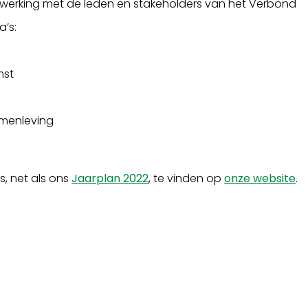
nwerking met de leden en stakeholders van het Verbond
a’s:
mst
amenleving
is, net als ons
Jaarplan 2022
, te vinden op
onze website
.