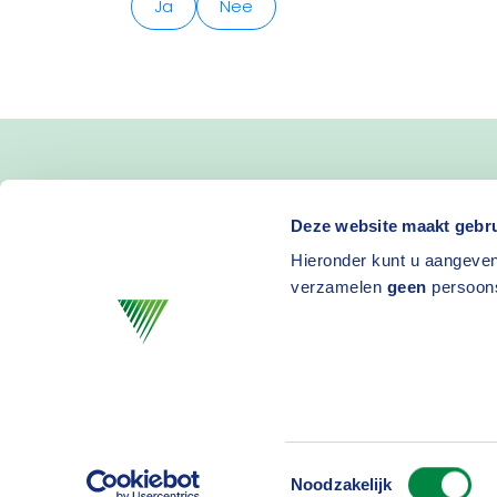
Ja
Nee
Blijf op de hoogte van 
Deze website maakt gebru
Hieronder kunt u aangeven
en activiteiten
verzamelen
geen
persoon
Toestemmingsselectie
Privacy
D
Noodzakelijk