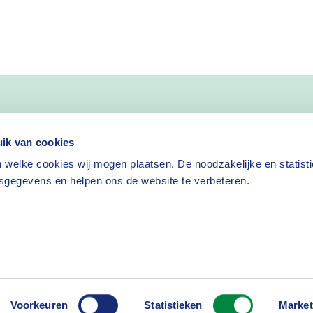
nieuws
ik van cookies
 welke cookies wij mogen plaatsen. De noodzakelijke en statist
Nieuwsbrief aanvragen
sgegevens en helpen ons de website te verbeteren.
isclaimer
Cookies
Voorkeuren
Statistieken
Market