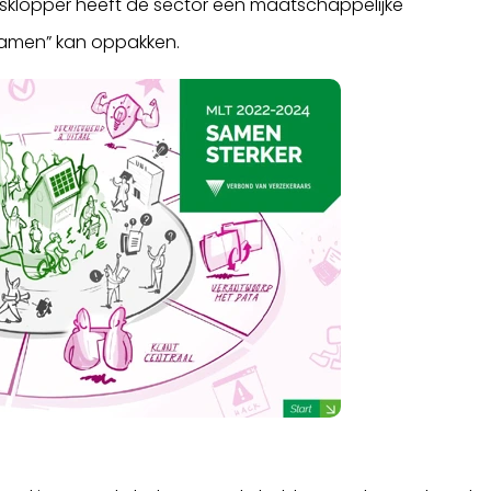
 Bosklopper heeft de sector een maatschappelijke
“samen” kan oppakken.