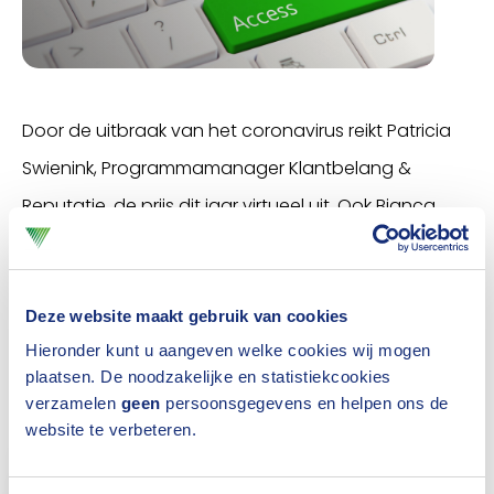
Door de uitbraak van het coronavirus reikt Patricia
Swienink, Programmamanager Klantbelang &
Reputatie, de prijs dit jaar virtueel uit. Ook Bianca
reageert in een videoboodschap.
Is de video niet zichtbaar op deze pagina,
Deze website maakt gebruik van cookies
verander dan de cookie-instellingen
Hieronder kunt u aangeven welke cookies wij mogen
of bekijk hem op
Youtube
.
plaatsen. De noodzakelijke en statistiekcookies
verzamelen
geen
persoonsgegevens en helpen ons de
website te verbeteren.
Je kunt deze video alleen afspelen als je