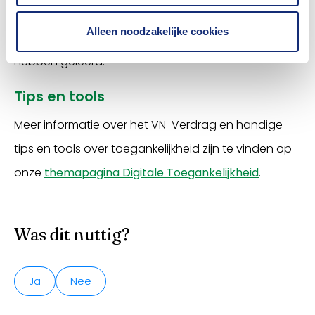
al van audio CAPTCHA gehoord?”
vertelt het online
Alleen noodzakelijke cookies
team van deze verzekeraar wat zij van de training
hebben geleerd.
Tips en tools
Meer informatie over het VN-Verdrag en handige
tips en tools over toegankelijkheid zijn te vinden op
onze
themapagina Digitale Toegankelijkheid
.
Was dit nuttig?
Ja
Nee