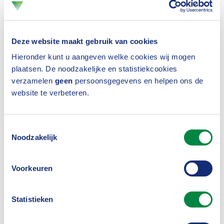
Sustainable Finance Data en
Deze website maakt gebruik van cookies
rapportage systemen
Hieronder kunt u aangeven welke cookies wij mogen
plaatsen. De noodzakelijke en statistiekcookies
verzamelen
geen
persoonsgegevens en helpen ons de
Nieuw in de samenwerking is het duiden van en
website te verbeteren.
delen van kennis over Sustainable Finance Data en
rapportage systemen. Deze technologie stelt
Toestemmingsselectie
organisaties in staat om op een efficiëntie en
Noodzakelijk
duurzame manier aan hun regelgeving
compliance-vereisten te voldoen, onder meer door
Voorkeuren
automatisering, standaardisatie en
Statistieken
vereenvoudiging van verscheidene processen. Met
als doel de administratieve, regel- en toezichtsdruk