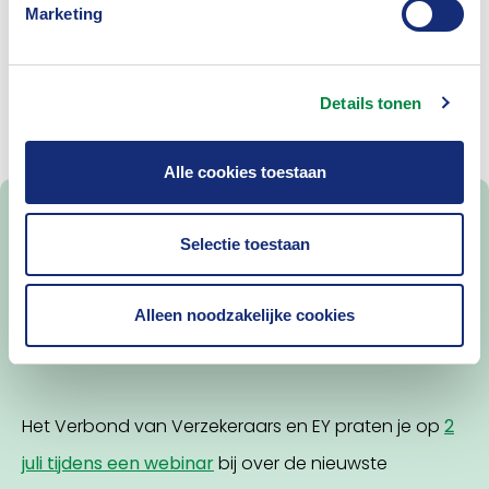
Marketing
te verminderen. Eerder organiseerde het Verbond al
met EY een goed bezochte
bijeenkomst
bij EY over
dit onderwerp.
Details tonen
Alle cookies toestaan
Selectie toestaan
Uitnodiging: Webinar over
Toezicht en Regelgeving
Alleen noodzakelijke cookies
voor Verzekeraars
Het Verbond van Verzekeraars en EY praten je op
2
juli tijdens een webinar
bij over de nieuwste