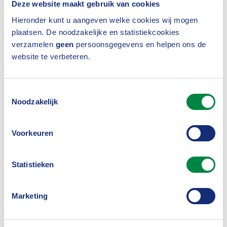
Deze website maakt gebruik van cookies
Partners: "Door het partnerschap met het Verbond
Hieronder kunt u aangeven welke cookies wij mogen
plaatsen. De noodzakelijke en statistiekcookies
kunnen we onze kennis op het gebied van
verzamelen
geen
persoonsgegevens en helpen ons de
secundaire arbeidsvoorwaarden delen en
website te verbeteren.
bijdragen aan een kennisnetwerk voor de
belangrijkste asset van de verzekeraars: de
Toestemmingsselectie
medewerkers.’’ Met de opkomst van nieuwe
Noodzakelijk
technologie ontstaan volgens Montae voor
Voorkeuren
verzekeraars nieuwe oplossingen voor
verzekeringen en communicatie. Dit geeft kansen
Statistieken
aan verzekeraars om hun maatschappelijke rol
goed vorm te geven.
Marketing