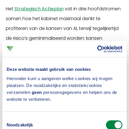
Het
Strategisch Actieplan
vat in drie hoofdstromen
samen hoe het kabinet maximaal denkt te
profiteren van de kansen van AI, terwijl tegelijkertijd
de risico’s geminimaliseerd worden: kansen
benutten, voorwaarden scheppen en fundamenten
versterken.
Deze website maakt gebruik van cookies
Voor verzekeraars geldt dat verzekerde risico’s
Hieronder kunt u aangeven welke cookies wij mogen
veranderen van aard, maar ook verzekeraars zelf
plaatsen. De noodzakelijke en statistiekcookies
kunnen AI gebruiken. Hoofdboodschappen van het
verzamelen
geen
persoonsgegevens en helpen ons de
website te verbeteren.
Verbond zijn dat regelgeving en toezicht moeten
bijdragen aan een gelijk speelveld, dat regelgeving
Toestemmingsselectie
techniekneutraal moet zijn en dat bedrijven zelf
Noodzakelijk