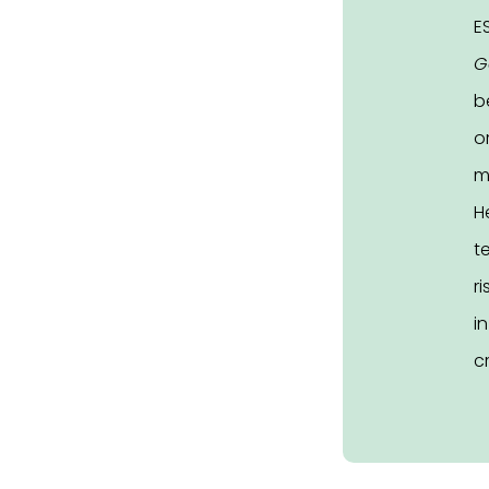
E
G
b
o
m
H
t
r
i
c