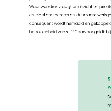
Waar werkdruk vraagt om inzicht en priorit
cruciaal om thema’s als duurzaam werkge
consequent wordt herhaald en gekoppeld 
betrokkenheid vanzelf.” Daarvoor geldt: bli
S
w
D
m