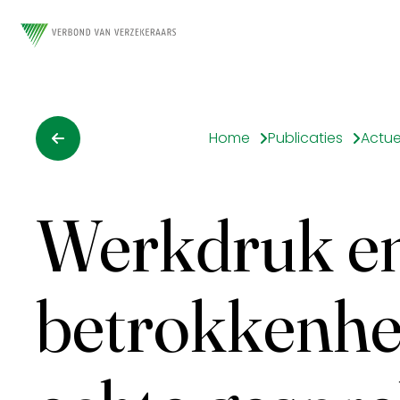
Home
Publicaties
Actue
Werkdruk e
betrokkenheid