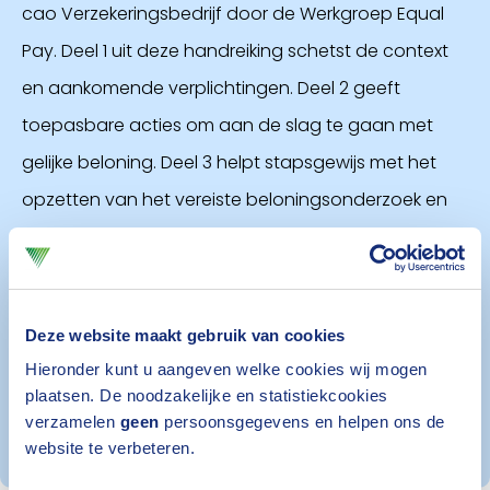
cao Verzekeringsbedrijf door de Werkgroep Equal
Pay. Deel 1 uit deze handreiking schetst de context
en aankomende verplichtingen. Deel 2 geeft
toepasbare acties om aan de slag te gaan met
gelijke beloning. Deel 3 helpt stapsgewijs met het
opzetten van het vereiste beloningsonderzoek en
de bijbehorende beloningsrapportage. Tot slot
geeft deel 4 antwoord op veelgestelde vragen. Aan
de hand van de uiteindelijke wetgeving bepaalt de
Deze website maakt gebruik van cookies
Werkgroep in overleg met Pouwels of de
Hieronder kunt u aangeven welke cookies wij mogen
handreiking nog verdere aanvulling verdient.
plaatsen. De noodzakelijke en statistiekcookies
verzamelen
geen
persoonsgegevens en helpen ons de
website te verbeteren.