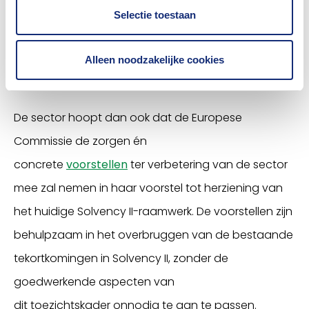
uitdagingen waar we in Europa voor staan, zoals
Selectie toestaan
het economisch herstel na Covid-19, en de
investeringen die nodig zijn voor de transitie naar
Alleen noodzakelijke cookies
een meer duurzame economie.
De sector hoopt dan ook dat de Europese
Commissie de zorgen én
concrete
voorstellen
ter verbetering
van de sector
mee zal nemen in haar voorstel tot herziening van
het huidige Solvency II-raamwerk. De voorstellen zijn
behulpzaam in het overbruggen van de bestaande
tekortkomingen in Solvency II, zonder de
goedwerkende aspecten van
dit toezichtskader onnodig te aan te passen.