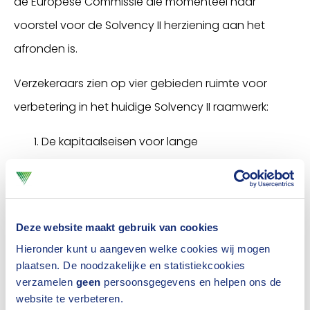
de Europese Commissie die momenteel haar
voorstel voor de Solvency II herziening aan het
afronden is.
Verzekeraars zien op vier gebieden ruimte voor
verbetering in het huidige Solvency II raamwerk:
De kapitaalseisen voor lange
termijnproducten, zoals
levensverzekeringen, zijn te hoog. Hierdoor is
het voor verzekeraars
te kostbaar deze
Deze website maakt gebruik van cookies
producten aan te bieden
.
Hieronder kunt u aangeven welke cookies wij mogen
plaatsen. De noodzakelijke en statistiekcookies
De huidige risicomarge is gebaseerd op
verzamelen
geen
persoonsgegevens en helpen ons de
verouderde aannames.
Pas deze
website te verbeteren.