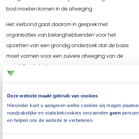
bod moeten komen in de afweging.
Het Verbond gaat daarom in gesprek met
organisaties van belanghebbenden voor het
opzetten van een grondig onderzoek dat de basis
moet vormen voor een zuivere afweging van de
verschillende belangen.
Paalrot en ondiepe
Deze website maakt gebruik van cookies
funderingen
Hieronder kunt u aangeven welke cookies wij mogen plaatse
noodzakelijke en statistiekcookies verzamelen
geen
persoo
en helpen ons de website te verbeteren.
In Nederland werden tot circa 1970 eeuwenlang