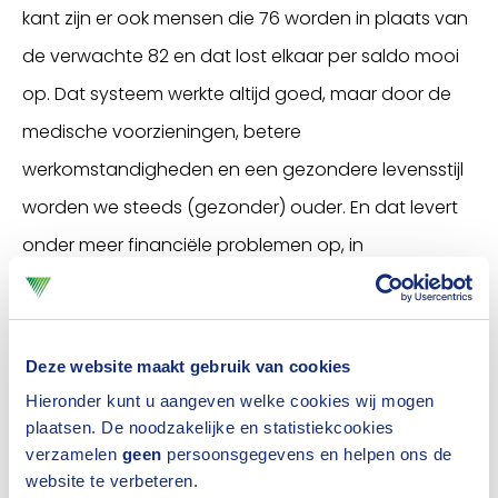
kant zijn er ook mensen die 76 worden in plaats van
de verwachte 82 en dat lost elkaar per saldo mooi
op. Dat systeem werkte altijd goed, maar door de
medische voorzieningen, betere
werkomstandigheden en een gezondere levensstijl
worden we steeds (gezonder) ouder. En dat levert
onder meer financiële problemen op, in
verzekeringstermen wordt dat ook wel het ‘lang-
levenrisico’ genoemd. De vergrijzing wordt op den
duur onbetaalbaar en is dan ook een van de
Deze website maakt gebruik van cookies
belangrijkste redenen voor een nieuw
Hieronder kunt u aangeven welke cookies wij mogen
plaatsen. De noodzakelijke en statistiekcookies
pensioenstelsel. Het andere risico heeft met
verzamelen
geen
persoonsgegevens en helpen ons de
beleggen te maken.
website te verbeteren.