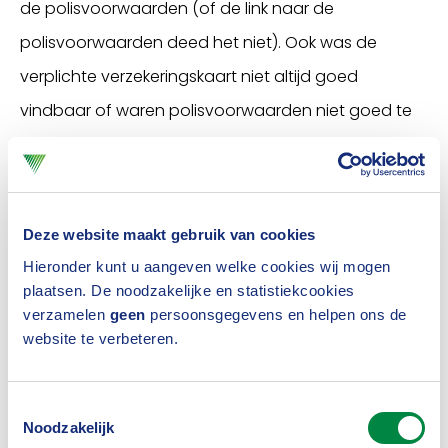
de polisvoorwaarden (of de link naar de
polisvoorwaarden deed het niet). Ook was de
verplichte verzekeringskaart niet altijd goed
vindbaar of waren polisvoorwaarden niet goed te
begrijpen. De communicatie na een afwijzing kon
ook beter. Na de herstelperiode bleken 63
verzekeraars de tekortkomingen te hebben
Deze website maakt gebruik van cookies
opgelost. Met de resterende 14 verzekeraars heeft
Hieronder kunt u aangeven welke cookies wij mogen
het Verbond contact gehad. Acht daarvan hebben
plaatsen. De noodzakelijke en statistiekcookies
aangegeven dat de tekortkomingen zijn opgelost,
verzamelen
geen
persoonsgegevens en helpen ons de
website te verbeteren.
de overige zes zijn hier actief mee aan de slag. Het
Verbond blijft deze verzekeraars monitoren.
Toestemmingsselectie
Resultaten gedragscode
Noodzakelijk