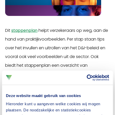
Dit
stappenplan
helpt verzekeraars op weg, aan de
hand van praktijkvoorbeelden. Per stap staan tips
over het invullen en uitrollen van het D&I-beleid en
vooral ook veel voorbeelden uit de sector. Ook
biedt het stappenplan een overzicht van
informatiebronnen die verzekeraars kunnen
gebruiken. Het doel is om kleine en middelgrote
leden te helpen met hun D&I-beleid, maar ook en
Deze website maakt gebruik van cookies
vooral daadwerkelijk te inspireren om stappen te
Hieronder kunt u aangeven welke cookies wij mogen
gaan zetten.
plaatsen. De noodzakelijke en statistiekcookies