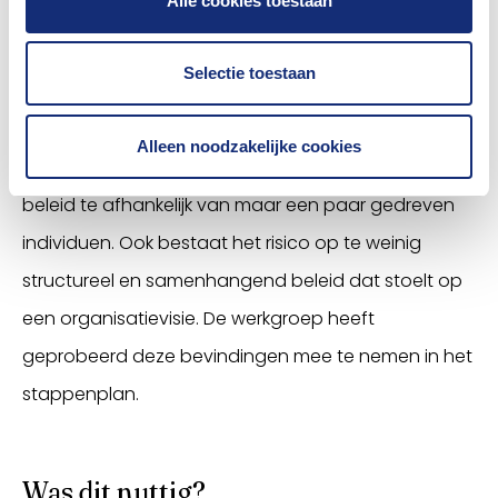
Alle cookies toestaan
opgedaan met hun eigen D&I-beleid. Een
belangrijke bevinding is dat D&I binnen verzekeraars
Selectie toestaan
dikwijls bij slechts één of enkele personen belegd is.
Hierdoor raakt het beleid onvoldoende ingebed in
Alleen noodzakelijke cookies
de organisatie en is het succes of falen van het
beleid te afhankelijk van maar een paar gedreven
individuen. Ook bestaat het risico op te weinig
structureel en samenhangend beleid dat stoelt op
een organisatievisie. De werkgroep heeft
geprobeerd deze bevindingen mee te nemen in het
stappenplan.
Was dit nuttig?