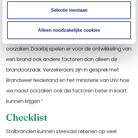
de minister aangekondigde maatregelen snel van
Selectie toestaan
kracht. Ten slotte is ook gedragsverandering en
preventie belangrijk, want werkzaamheden en
Alleen noodzakelijke cookies
werktuigen in de stal blijven ook belangrijke
oorzaken. Daarbij spelen er voor de ontwikkeling van
een brand ook andere factoren dan alleen de
brandoorzaak. Verzekeraars zijn in gesprek met
Brandweer Nederland en het ministerie van LNV hoe
we naast oorzaken ook die factoren beter in kaart
kunnen krijgen.”
Checklist
Stalbranden kunnen steevast rekenen op veel