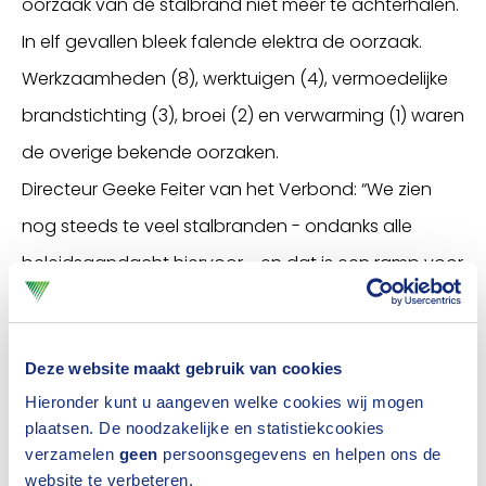
oorzaak van de stalbrand niet meer te achterhalen.
In elf gevallen bleek falende elektra de oorzaak.
Werkzaamheden (8), werktuigen (4), vermoedelijke
brandstichting (3), broei (2) en verwarming (1) waren
de overige bekende oorzaken.
Directeur Geeke Feiter van het Verbond: “We zien
nog steeds te veel stalbranden - ondanks alle
beleidsaandacht hiervoor - en dat is een ramp voor
de dieren en de agrarisch ondernemers. Helaas is
door de verwoestende werking van de brand de
Deze website maakt gebruik van cookies
oorzaak vaak niet meer exact te achterhalen.
Hieronder kunt u aangeven welke cookies wij mogen
Agrarische verzekeraars vragen al langer aandacht
plaatsen. De noodzakelijke en statistiekcookies
voor het tijdig keuren van de elektrische installaties.
verzamelen
geen
persoonsgegevens en helpen ons de
website te verbeteren.
Door de minister van
Landbouw, Natuur en