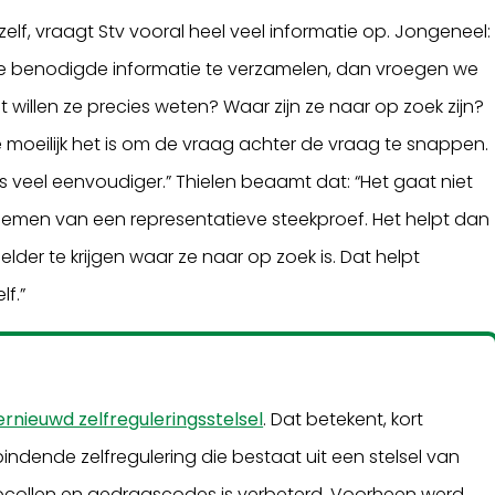
lf, vraagt Stv vooral heel veel informatie op. Jongeneel:
lle benodigde informatie te verzamelen, dan vroegen we
willen ze precies weten? Waar zijn ze naar op zoek zijn?
 moeilijk het is om de vraag achter de vraag te snappen.
s veel eenvoudiger.” Thielen beaamt dat: “Het gaat niet
emen van een representatieve steekproef. Het helpt dan
er te krijgen waar ze naar op zoek is. Dat helpt
f.”
ernieuwd zelfreguleringsstelsel
. Dat betekent, kort
ndende zelfregulering die bestaat uit een stelsel van
tocollen en gedragscodes is verbeterd. Voorheen werd