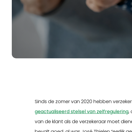
Sinds de zomer van 2020 hebben verzeke
geactualiseerd stelsel van zelfregulering
,
van de klant als de verzekeraar moet diene
bevalt goed, al was José Thielen “eerlijk 