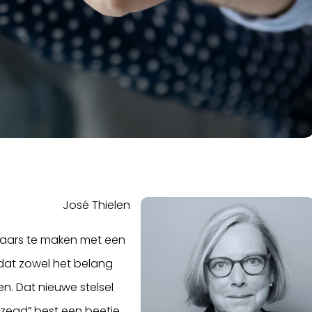
José Thielen
raars te maken met een
 dat zowel het belang
n. Dat nieuwe stelsel
gezegd” best een beetje