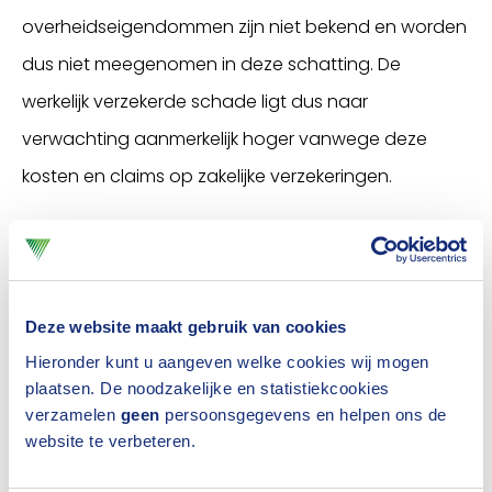
overheidseigendommen zijn niet bekend en worden
dus niet meegenomen in deze schatting. De
werkelijk verzekerde schade ligt dus naar
verwachting aanmerkelijk hoger vanwege deze
kosten en claims op zakelijke verzekeringen.
Algemeen directeur Richard Weurding: “We zien de
dalende trend in de particuliere schades rondom
oud & nieuw doorzetten. In veel gemeenten waren
Deze website maakt gebruik van cookies
vuurwerkvrije zones. Daarnaast heeft het slechte
Hieronder kunt u aangeven welke cookies wij mogen
weer tijdens oud en nieuw waarschijnlijk ook een
plaatsen. De noodzakelijke en statistiekcookies
verzamelen
geen
persoonsgegevens en helpen ons de
positief effect gehad op de schadeomvang. Het
website te verbeteren.
Verbond ondersteunt alle initiatieven die kunnen