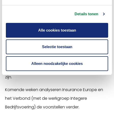
anti-witwasrichtlijn
ingevoerd die de vierde en
vijfde anti-witwasrichtlijn moet vervangen.
Details tonen
Proces
Alle cookies toestaan
Het pakket wordt de komende tijd besproken door
het Europees Parlement en de Raad van de
Selectie toestaan
Europese Unie. De Europese Commissie hoopt dat
het Europese wetgevingsproces snel verloopt. De
Alleen noodzakelijke cookies
nieuwe autoriteit zou in 2024 operationeel moeten
zijn.
Komende weken analyseren Insurance Europe en
het Verbond (met de werkgroep Integere
Bedrijfsvoering) de voorstellen verder.